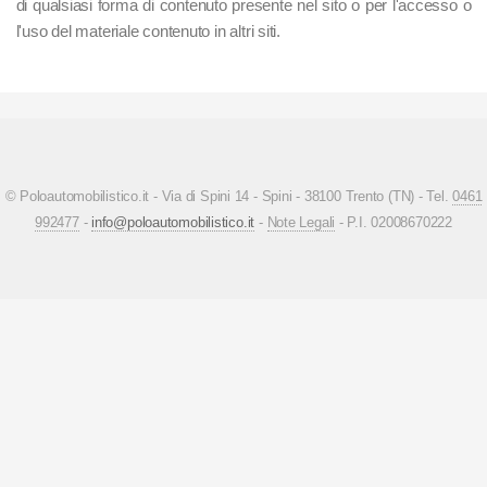
di qualsiasi forma di contenuto presente nel sito o per l'accesso o
l'uso del materiale contenuto in altri siti.
© Poloautomobilistico.it - Via di Spini 14 - Spini - 38100 Trento (TN) - Tel.
0461
992477
-
info@poloautomobilistico.it
-
Note Legali
- P.I. 02008670222