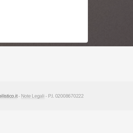
istico.it
-
Note Legali
- P.I. 02008670222